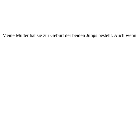
Inzwischen sind die Lätzchen bei ihren neuen Besitzern angekommen. 
um sie schmutzig zu machen. Aber hey, dafür sind sie ja schließlich d