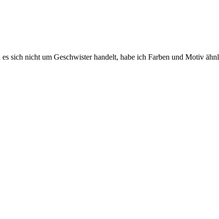
Ich hoffe mal, dass sie auch genutzt werden. Oft habe ich schon zu hö
a, oder?